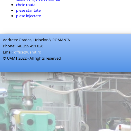
cheie roata
piese stantate
piese injectate
Address:
Oradea, Uzinelor 8, ROMANIA
Phone:
+40.259.451.026
Email:
office@uamt.ro
© UAMT 2022 - All rights reserved