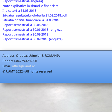
Raport trimestrial (engleza)
Note explicative la situatiile financiare
Indicatori la 31.03.2018
Situatia rezultatului global la 31.03.2018.pdf
Situatia pozitiei financiare la 31.03.2018
Raport semestrial la 30.06.2018
Raport semestrial la 30.06.2018 - engleza
Raport trimestrial la 30.09.2018
Raport trimestrial la 30.09.2018 (engleza)
Address:
Oradea, Uzinelor 8, ROMANIA
Phone:
+40.259.451.026
Email:
office@uamt.ro
© UAMT 2022 - All rights reserved