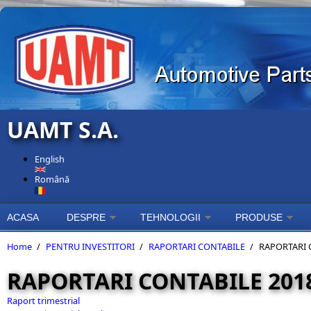
Skip to main content
UAMT S.A.
English
Română
ACASA
DESPRE
TEHNOLOGII
PRODUSE
Home
/
PENTRU INVESTITORI
/
RAPORTARI CONTABILE
/
RAPORTARI 
RAPORTARI CONTABILE 201
Raport trimestrial