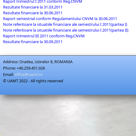
Raport trimestrul I 2011 conform Reg.CNVM
Rezultate financiare la 31.03.2011
Rezultate financiare la 30.06.2011
Raport semestrial conform Regulamentului CNVM la 30.06.2011
Note referitoare la situatiile financiare ale semestrului I 2011(partea I)
Note referitoare la situatiile financiare ale semestrului I 2011(partea II)
Raport trimestrul III 2011 conform Reg.CNVM
Rezultate financiare la 30.09.2011
Address:
Oradea, Uzinelor 8, ROMANIA
Phone:
+40.259.451.026
Email:
office@uamt.ro
© UAMT 2022 - All rights reserved