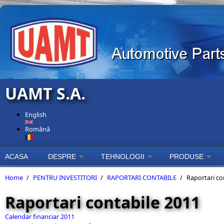
Skip to main content
UAMT S.A.
English
Română
ACASA
DESPRE
TEHNOLOGII
PRODUSE
Home
/
PENTRU INVESTITORI
/
RAPORTARI CONTABILE
/
Raportari co
Raportari contabile 2011
Calendar financiar 2011