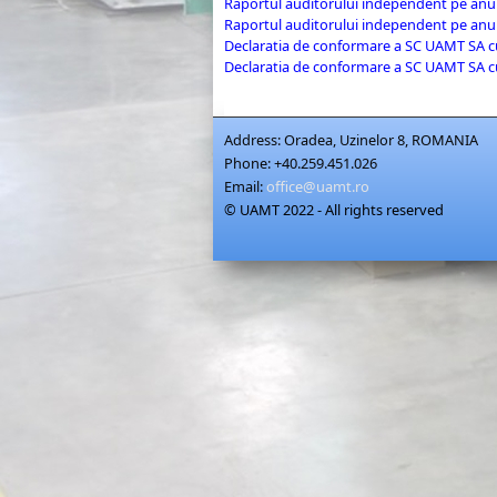
Raportul auditorului independent pe anu
Raportul auditorului independent pe anul
Declaratia de conformare a SC UAMT SA c
Declaratia de conformare a SC UAMT SA c
Address:
Oradea, Uzinelor 8, ROMANIA
Phone:
+40.259.451.026
Email:
office@uamt.ro
© UAMT 2022 - All rights reserved