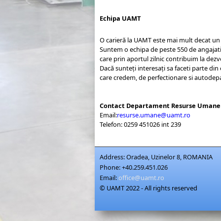
Echipa UAMT
O carieră la UAMT este mai mult decat un
Suntem o echipa de peste 550 de angajati pr
care prin aportul zilnic contribuim la dez
Dacă sunteţi interesaţi sa faceti parte din e
care credem, de perfectionare si autodepas
Contact Departament Resurse Umane
Email:
resurse.umane@uamt.ro
Telefon: 0259 451026 int 239
Address:
Oradea, Uzinelor 8, ROMANIA
Phone:
+40.259.451.026
Email:
office@uamt.ro
© UAMT 2022 - All rights reserved