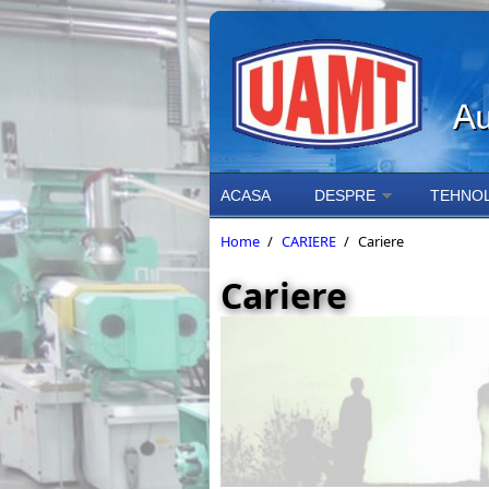
Skip to main content
ACASA
DESPRE
TEHNOL
Home
/
CARIERE
/
Cariere
Cariere