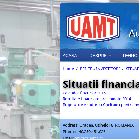
Skip to main content
ACASA
DESPRE
TEHNOL
Home
/
PENTRU INVESTITORI
/
SITUAT
Situatii financ
Calendar financiar 2015
Rezultate financiare preliminate 2014
Bugetul de Venituri si Cheltuieli pentru a
Address:
Oradea, Uzinelor 8, ROMANIA
Phone:
+40.259.451.026
Email:
office@uamt.ro