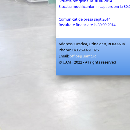
Situatia rez.global la 30.06.2014
Situatia modificarilor in cap. proprii la 30
Comunicat de presă sept.2014
Rezultate financiare la 30.09.2014
Address:
Oradea, Uzinelor 8, ROMANIA
Phone:
+40.259.451.026
Email:
office@uamt.ro
© UAMT 2022 - All rights reserved